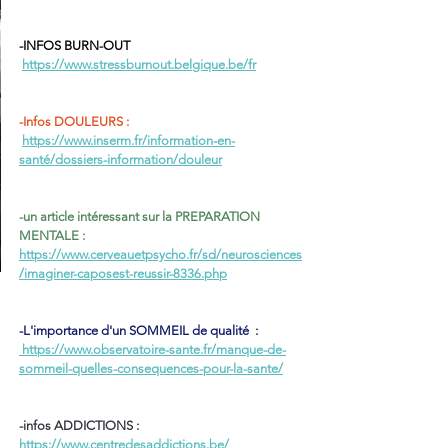
-INFOS BURN-OUT
https://www.stressburnout.belgique.be/fr
-Infos DOULEURS :
https://www.inserm.fr/information-en-
santé/dossiers-information/douleur
-un article intéressant sur la PREPARATION 
MENTALE : 
https://www.cerveauetpsycho.fr/sd/neurosciences
/imaginer-caposest-reussir-8336.php
-L'importance d'un SOMMEIL de qualité  :
 https://www.observatoire-sante.fr/manque-de-
sommeil-quelles-consequences-pour-la-sante/
-infos ADDICTIONS : 
https://www.centredesaddictions.be/