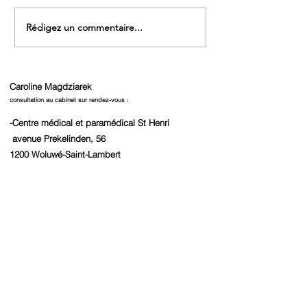
les-methodes-sont-
toutes-bonnes-pou
Rédigez un commentaire...
endormir_2009835
Caroline Magdziarek ​
consultation au cabinet sur rendez-vous :
-Centre médical et paramédical St Henri
avenue Prekelinden, 56
1200 Woluwé-Saint-Lambert
-avenue Brugmann, 300
1180 Uccle
-Centre de santé et bien-être TheraMove
avenue Charles Woeste, 171
1090 Jette