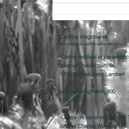
émotions, à prendre du recul, à
se détendre......
Caroline Magdziarek ​
consultation au cabinet sur rendez-vous :
-Centre médical et paramédica
avenue Prekelinden, 56
1200 Woluwé-Saint-Lambert
-avenue Brugmann, 300
1180 Uccle
-Centre de santé et bien-êtr
avenue Charles Woeste, 171