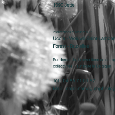
1090 Jette
interventions et ateliers sur :
Uccle - Woluwé-Saint-Lambert -
Forest - Bruxelles
Sur demande, interventions en entrepr
collectivités... sur toute la Belgique
Tél : 04 65 71 01 57
Mail :
carolinemag.sophrolo