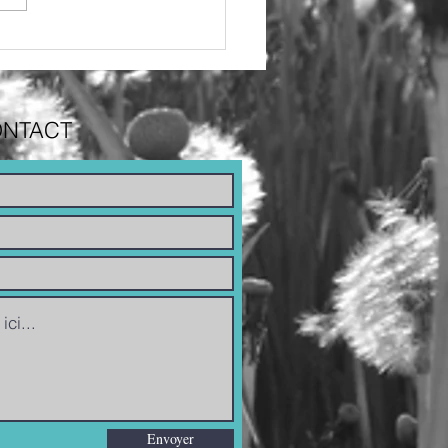
ologie):
://fedecardio.org/presse/le-
s-facteur-majeur-d...
ONTACT
Envoyer