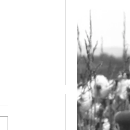
elques liens
e je trouve
téressants
ESS ET MALADIES
IOVASCULAIRES (par
ation Française de