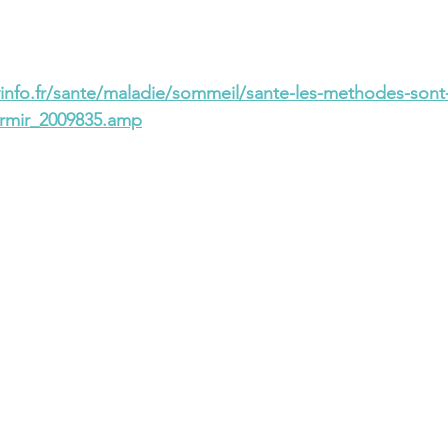
info.fr/sante/maladie/sommeil/sante-les-methodes-sont-
rmir_2009835.amp