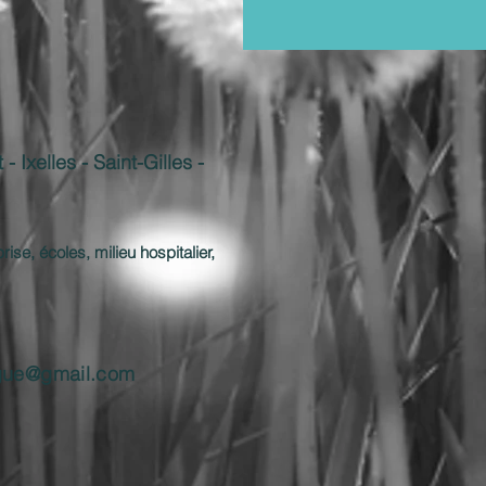
 Ixelles - Saint-Gilles -
ise, écoles, milieu hospitalier,
gue@gmail.com