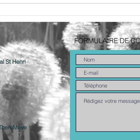
Cardi
https
stres
FORMULAIRE DE C
l St Henri
e TheraMove