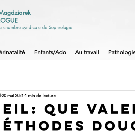
 Magdziarek
LOGUE
a chambre syndicale de Sophrologie
érinatalité
Enfants/Ado
Au travail
Pathologi
l
20 mai 2021
1 min de lecture
EIL: que vale
méthodes dou