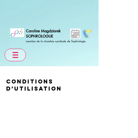
Caroline Magdziarek
SOPHROLOGUE
membre de la chambre syndicale de Sophrologie
Conditions
d’utilisation
Conditions d’utilisation. Ce modèle est un exemple de texte qui n’est pas
complet et ne peut être publié. Les conditions d'utilisation ont pour but de
protéger les propriétaires de site. Ces derniers peuvent définir leurs propres
conditions générales et répondre aux exigences s’imposant à eux en matière
d’information. Dans le cas d’une boutique en ligne, les informations obligatoires
peuvent être par exemple, l’ajout de détails concernant les articles, les prix, les
termes du contrat, la résiliation et l’annulation, Les conditions d’utilisation
doivent également contenir les titres et être formulées en fonction des besoins
de votre propre entreprise. Afin de vous assurer que vous respectez pleinement