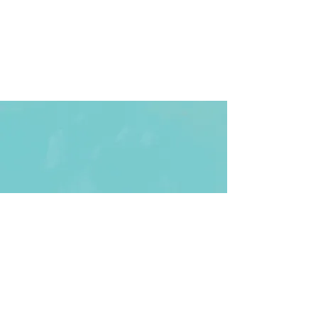
vos obligations légales, nous vous conseillons vivement de demander conseil à
un professionnel afin de mieux comprendre quelles sont les exigences qui vous
concernent spécifiquement.
Cliquez ici
pour des informations plus détaillées sur comment formuler vos
conditions d’utilisation.